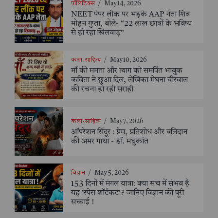
पॉलिटिक्स
/
May 14, 2026
NEET पेपर लीक पर भड़के AAP नेता शिव
मोहन गुप्ता, बोले- “22 लाख छात्रों के भविष्य
से हो रहा खिलवाड़”
कला-साहित्य
/
May 10, 2026
माँ की ममता और त्याग को समर्पित भावुक
कविता ने छुआ दिल, लेखिका मेघना वीरवाल
की रचना हो रही सराही
कला-साहित्य
/
May 7, 2026
ऑपरेशन सिंदूर : प्रेम, प्रतिशोध और बलिदान
की अमर गाथा - डॉ. मधुकांत
विज्ञान
/
May 5, 2026
153 दिनों में मंगल यात्रा: क्या सच में संभव है
यह ‘स्पेस शॉर्टकट’? जानिए विज्ञान की पूरी
सच्चाई !