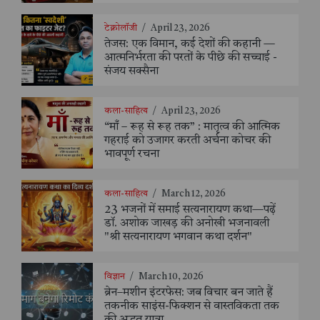
टेक्नोलॉजी
/
April 23, 2026
तेजस: एक विमान, कई देशों की कहानी —
आत्मनिर्भरता की परतों के पीछे की सच्चाई -
संजय सक्सैना
कला-साहित्य
/
April 23, 2026
“माँ – रूह से रूह तक” : मातृत्व की आत्मिक
गहराई को उजागर करती अर्चना कोचर की
भावपूर्ण रचना
कला-साहित्य
/
March 12, 2026
23 भजनों में समाई सत्यनारायण कथा—पढ़ें
डॉ. अशोक जाखड़ की अनोखी भजनावली
"श्री सत्यनारायण भगवान कथा दर्शन"
विज्ञान
/
March 10, 2026
ब्रेन–मशीन इंटरफेस: जब विचार बन जाते हैं
तकनीक साइंस-फिक्शन से वास्तविकता तक