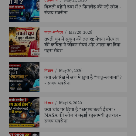
टेक्नोलॉजी
/
May 21, 2026
बिजली बहेगी हवा में ? फिनलैंड की नई खोज -
संजय सक्सेना
कला-साहित्य
/
May 20, 2026
तपती धूप में सुकून की तलाश: मेघना वीरवाल
की कविता ने जीवन संघर्ष और आशा का दिया
गहरा संदेश
विज्ञान
/
May 20, 2026
क्या अंतरिक्ष में सच में छुपा है “धातु-खजाना”?
- संजय सक्सेना
विज्ञान
/
May 18, 2026
क्या चांद पर छिपा है “अदृश्य ऊर्जा ईंधन”?
NASA की खोज ने बढ़ाई रहस्यमयी हलचल -
संजय सक्सेना