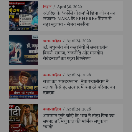
विज्ञान
/
April 30, 2026
अंतरिक्ष के ‘बर्फीले गोदाम’ में छिपा जीवन का
खजाना: NASA के SPHEREx मिशन से
बड़ा खुलासा - संजय सक्सैना
कला-साहित्य
/
April 24, 2026
डॉ. मधुकांत की कहानियों में समकालीन
विमर्श: समाज, राजनीति और मानवीय
संवेदनाओं का गहरा विश्लेषण
कला-साहित्य
/
April 24, 2026
सत्ता का 'मास्टरप्लान': नेता ख्यालीराम ने
बताया कैसे हर सरकार में बना रहे परिवार का
दबदबा
कला-साहित्य
/
April 24, 2026
आसमान छूते चांदी के भाव ने तोड़ा पिता का
सपना: डॉ. मधुकांत की मार्मिक लघुकथा
'चांदी'