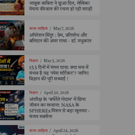
भावुक कविता ने छुआ दिल, लेखिका
मेघना वीरवाल की रचना हो रही सराही
कला-साहित्य
/
May 7, 2026
ऑपरेशन सिंदूर : प्रेम, प्रतिशोध और
बलिदान की अमर गाथा - डॉ. मधुकांत
विज्ञान
/
May 5, 2026
153 दिनों में मंगल यात्रा: क्या सच में
संभव है यह ‘स्पेस शॉर्टकट’? जानिए
विज्ञान की पूरी सच्चाई !
विज्ञान
/
April 30, 2026
अंतरिक्ष के ‘बर्फीले गोदाम’ में छिपा
जीवन का खजाना: NASA के
SPHEREx मिशन से बड़ा खुलासा -
संजय सक्सैना
कला-साहित्य
/
April 24, 2026