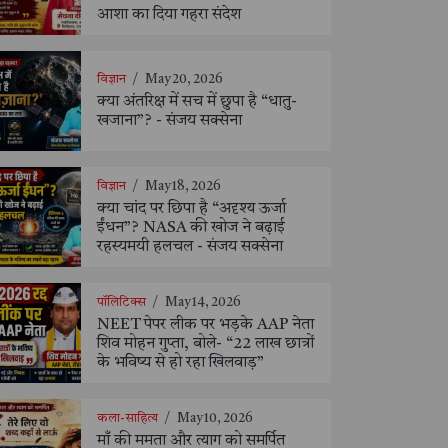
आशा का दिया गहरा संदेश
विज्ञान
/
May 20, 2026
क्या अंतरिक्ष में सच में छुपा है “धातु-
खजाना”? - संजय सक्सेना
विज्ञान
/
May 18, 2026
क्या चांद पर छिपा है “अदृश्य ऊर्जा
ईंधन”? NASA की खोज ने बढ़ाई
रहस्यमयी हलचल - संजय सक्सेना
पॉलिटिक्स
/
May 14, 2026
NEET पेपर लीक पर भड़के AAP नेता
शिव मोहन गुप्ता, बोले- “22 लाख छात्रों
के भविष्य से हो रहा खिलवाड़”
कला-साहित्य
/
May 10, 2026
माँ की ममता और त्याग को समर्पित