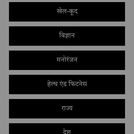
खेल-कूद
विज्ञान
मनोरंजन
हेल्थ एंड फिटनेस
राज्य
देश